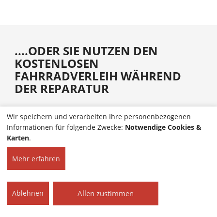
....ODER SIE NUTZEN DEN
KOSTENLOSEN
FAHRRADVERLEIH WÄHREND
DER REPARATUR
Wir speichern und verarbeiten Ihre personenbezogenen
Informationen für folgende Zwecke:
Notwendige Cookies &
HOME
KONTAKT
© 2025 Sieber + Werner
Karten
.
IMPRESSUM
| Alle Rechte
DATENSCHUTZ
vorbehalten.
Mehr erfahren
COOKIE-EINSTELLUNGEN
Allen zustimmen
Ablehnen